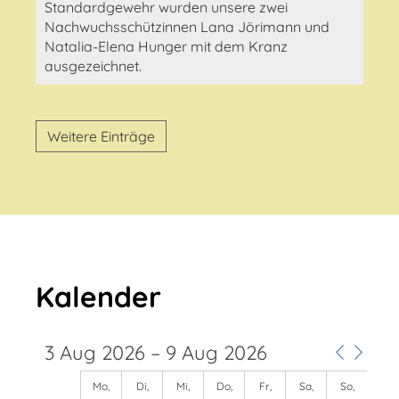
Standardgewehr wurden unsere zwei
Nachwuchsschützinnen Lana Jörimann und
Natalia-Elena Hunger mit dem Kranz
ausgezeichnet.
0
00
Weitere Einträge
1
00
2
00
3
00
4
00
Kalender
5
00
6
00
3 Aug 2026 – 9 Aug 2026
7
00
Mo,
Di,
Mi,
Do,
Fr,
Sa,
So,