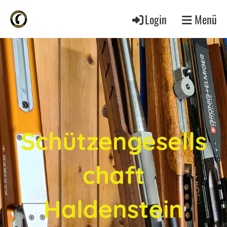
Login
Menü
Schützengesells
chaft
Haldenstein